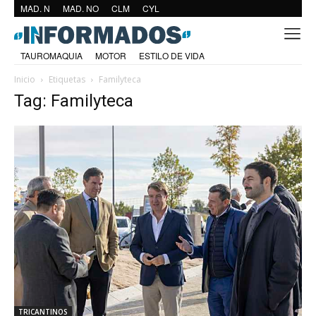
MAD. N
MAD. NO
CLM
CYL
TAUROMAQUIA
MOTOR
ESTILO DE VIDA
Inicio
Etiquetas
Familyteca
Tag: Familyteca
TRICANTINOS