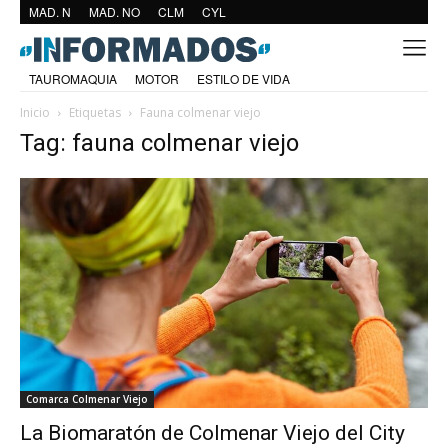
MAD. N
MAD. NO
CLM
CYL
TAUROMAQUIA
MOTOR
ESTILO DE VIDA
Inicio
Etiquetas
Fauna colmenar viejo
Tag: fauna colmenar viejo
Comarca Colmenar Viejo
La Biomaratón de Colmenar Viejo del City