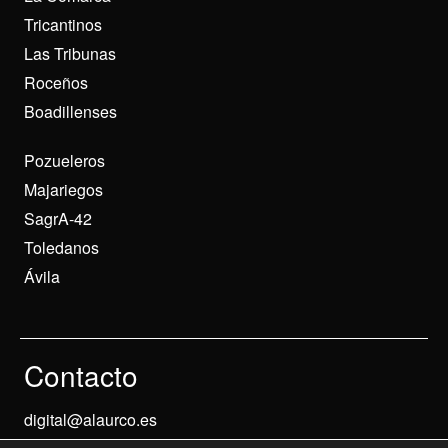
Tricantinos
Las Tribunas
Roceños
Boadillenses
Pozueleros
Majariegos
SagrA-42
Toledanos
Ávila
Contacto
digital@alaurco.es