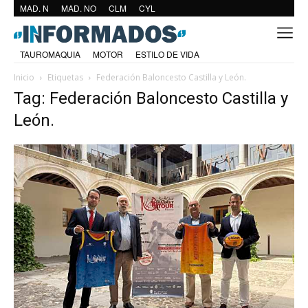
MAD. N
MAD. NO
CLM
CYL
TAUROMAQUIA
MOTOR
ESTILO DE VIDA
Inicio
Etiquetas
Federación Baloncesto Castilla y León.
Tag: Federación Baloncesto Castilla y
León.