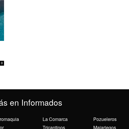
0
ás en Informados
romaquia
La Comarca
Pozueleros
or
Tricantinos
Majariegos