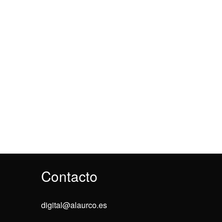
Contacto
digital@alaurco.es