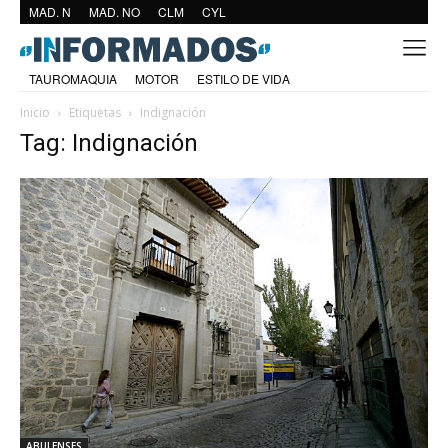
MAD. N
MAD. NO
CLM
CYL
TAUROMAQUIA
MOTOR
ESTILO DE VIDA
Inicio
Etiquetas
Indignación
Tag: Indignación
ABULENSES