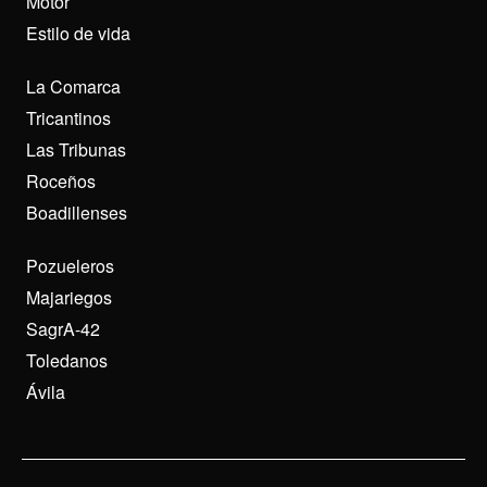
Motor
Estilo de vida
La Comarca
Tricantinos
Las Tribunas
Roceños
Boadillenses
Pozueleros
Majariegos
SagrA-42
Toledanos
Ávila