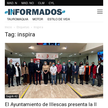
MAD. N
MAD. NO
CLM
CYL
TAUROMAQUIA
MOTOR
ESTILO DE VIDA
Inicio
Etiquetas
Inspira
Tag: inspira
SagrA-42
El Ayuntamiento de Illescas presenta la II