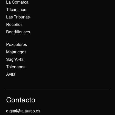
La Comarca
Tricantinos
Las Tribunas
Roceños
Boadillenses
Pozueleros
Majariegos
SagrA-42
Toledanos
Ávila
Contacto
digital@alaurco.es