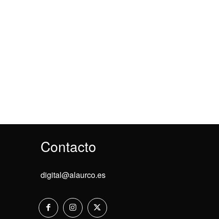
Contacto
digital@alaurco.es