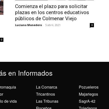
Comienza el plazo para solicitar
plazas en los centros educativos
públicos de Colmenar Viejo
Luciano Monedero
-
5 abril, 2021
0
0
ás en Informados
romaquia
La Comarca
Pozueleros
or
Tricantinos
Majariegos
ilo de vida
Las Tribunas
SagrA-42
Roceños
Toledanos