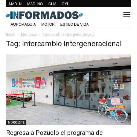
MAD. N
MAD. NO
CLM
CYL
TAUROMAQUIA
MOTOR
ESTILO DE VIDA
Inicio
Etiquetas
Intercambio intergeneracional
Tag: Intercambio intergeneracional
NOROESTE
Regresa a Pozuelo el programa de