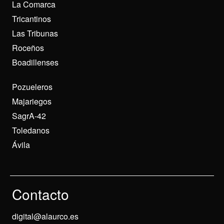
La Comarca
Tricantinos
Las Tribunas
Roceños
Boadillenses
Pozueleros
Majariegos
SagrA-42
Toledanos
Ávila
Contacto
digital@alaurco.es