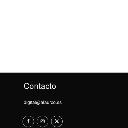
Contacto
digital@alaurco.es