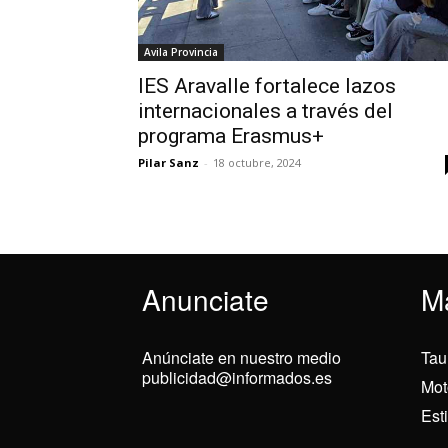
Avila Provincia
IES Aravalle fortalece lazos
internacionales a través del
programa Erasmus+
Pilar Sanz
-
18 octubre, 2024
Anunciate
M
Anúnciate en nuestro medio
Tau
publicidad@informados.es
Mot
Est