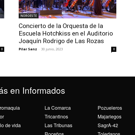
NOROESTE
Concierto de la Orquesta de la
Escuela Hotchkiss en el Auditorio
Joaquín Rodrigo de Las Rozas
Pilar Sanz
-
30 junio, 2023
0
0
ás en Informados
romaquia
La Comarca
Pozueleros
or
Tricantinos
Majariegos
ilo de vida
Las Tribunas
SagrA-42
Roceños
Toledanos