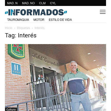
MAD. N
MAD. NO
CLM
CYL
TAUROMAQUIA
MOTOR
ESTILO DE VIDA
Inicio
Etiquetas
Interés
Tag: Interés
Cultura