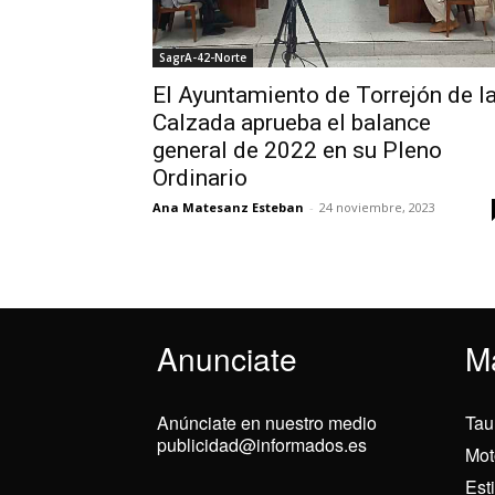
SagrA-42-Norte
El Ayuntamiento de Torrejón de l
Calzada aprueba el balance
general de 2022 en su Pleno
Ordinario
Ana Matesanz Esteban
-
24 noviembre, 2023
Anunciate
M
Anúnciate en nuestro medio
Tau
publicidad@informados.es
Mot
Est