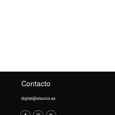
Contacto
digital@alaurco.es