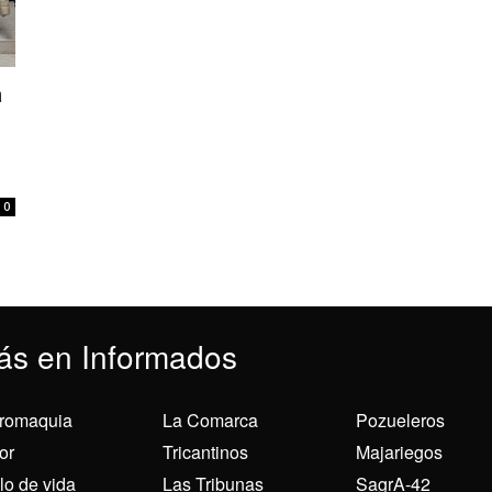
a
0
ás en Informados
romaquia
La Comarca
Pozueleros
or
Tricantinos
Majariegos
ilo de vida
Las Tribunas
SagrA-42