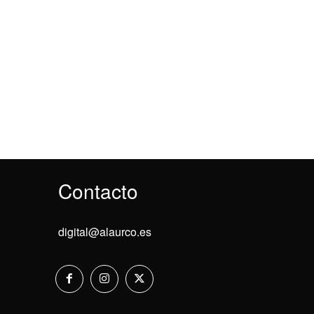
Contacto
digital@alaurco.es