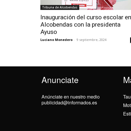
Tribuna de Alcobendas
Inauguración del curso escolar e
Alcobendas con la presidenta
Ayuso
Luciano Monedero
-
9 septiembre, 2024
Anunciate
M
Anúnciate en nuestro medio
Tau
publicidad@informados.es
Mot
Est