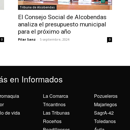
Tribuna de Alcobendas
n
El Consejo Social de Alcobendas
analiza el presupuesto municipal
para el próximo año
Pilar Sanz
-
5 septiembre, 2024
0
0
ás en Informados
romaquia
La Comarca
Pozueleros
or
Tricantinos
Majariegos
ilo de vida
Las Tribunas
SagrA-42
Roceños
Toledanos
Boadillenses
Ávila