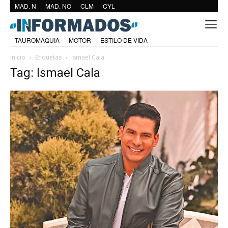
MAD. N
MAD. NO
CLM
CYL
TAUROMAQUIA
MOTOR
ESTILO DE VIDA
Inicio
Etiquetas
Ismael Cala
Tag: Ismael Cala