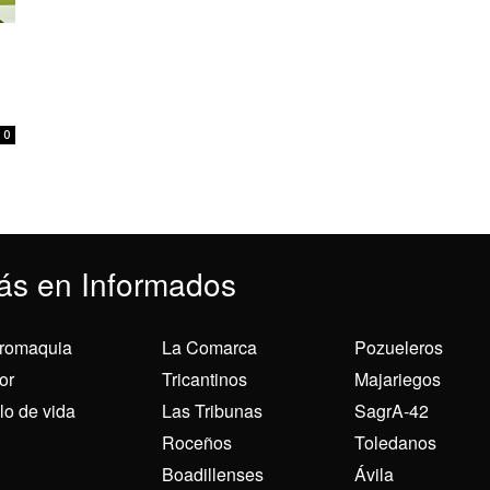
0
ás en Informados
romaquia
La Comarca
Pozueleros
or
Tricantinos
Majariegos
ilo de vida
Las Tribunas
SagrA-42
Roceños
Toledanos
Boadillenses
Ávila