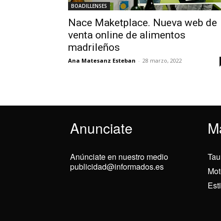
BOADILLENSES
Nace Maketplace. Nueva web de
venta online de alimentos
madrileños
Ana Matesanz Esteban
-
28 marzo, 2022
Anunciate
M
Anúnciate en nuestro medio
Tau
publicidad@informados.es
Mot
Est