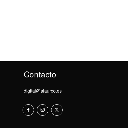
Contacto
digital@alaurco.es