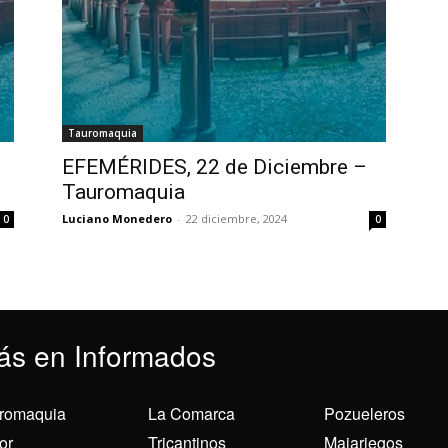
Tauromaquia
EFEMÉRIDES, 22 de Diciembre –
Tauromaquia
Luciano Monedero
-
22 diciembre, 2024
0
0
ás en Informados
romaquia
La Comarca
Pozueleros
or
Tricantinos
Majariegos