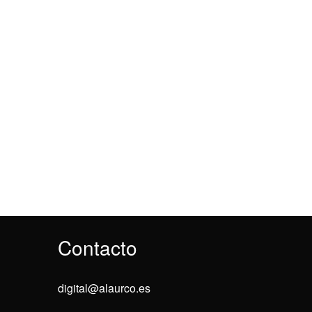
Contacto
digital@alaurco.es