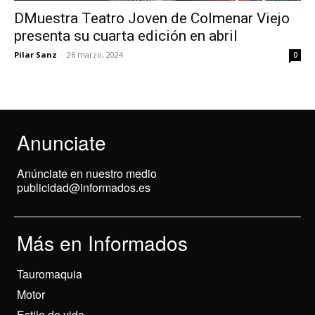
DMuestra Teatro Joven de Colmenar Viejo
presenta su cuarta edición en abril
Pilar Sanz
-
26 marzo, 2024
0
Anunciate
Anúnciate en nuestro medio
publicidad@informados.es
Más en Informados
Tauromaquia
Motor
Estilo de vida