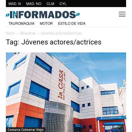
MAD. N
MAD. NO
CLM
CYL
TAUROMAQUIA
MOTOR
ESTILO DE VIDA
Inicio
Etiquetas
Jóvenes actores/actrices
Tag: Jóvenes actores/actrices
Comarca Colmenar Viejo