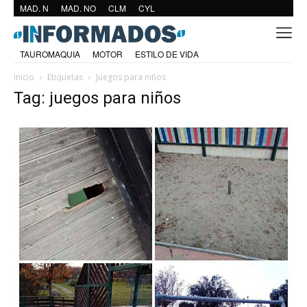
MAD. N
MAD. NO
CLM
CYL
TAUROMAQUIA
MOTOR
ESTILO DE VIDA
Inicio
Etiquetas
Juegos para niños
Tag: juegos para niños