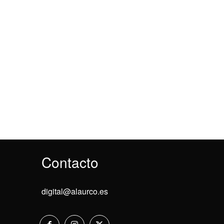
Contacto
digital@alaurco.es