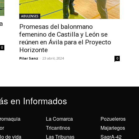
ABULENSES
a
Promesas del balonmano
femenino de Castilla y León se
reúnen en Ávila para el Proyecto
0
Horizonte
Pilar Sanz
-
23 abril, 2024
0
ás en Informados
romaquia
La Comarca
Pozueleros
or
Tricantinos
Majariegos
ilo de vida
Las Tribunas
SagrA-42