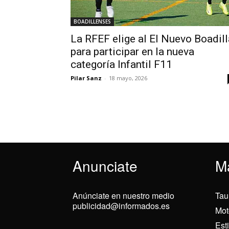
BOADILLENSES
La RFEF elige al El Nuevo Boadill
para participar en la nueva
categoría Infantil F11
Pilar Sanz
-
18 mayo, 2026
Anunciate
M
Anúnciate en nuestro medio
Tau
publicidad@informados.es
Mot
Est