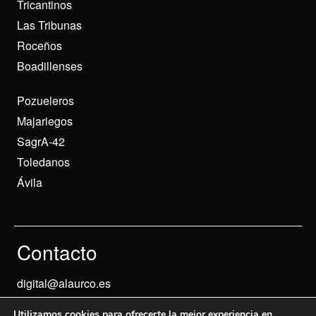
Tricantinos
Las Tribunas
Roceños
Boadillenses
Pozueleros
Majariegos
SagrA-42
Toledanos
Ávila
Contacto
digital@alaurco.es
Utilizamos cookies para ofrecerte la mejor experiencia en