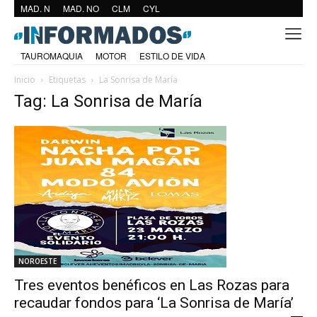
MAD. N
MAD. NO
CLM
CYL
TAUROMAQUIA
MOTOR
ESTILO DE VIDA
Inicio
Etiquetas
La Sonrisa de María
Tag: La Sonrisa de María
NOROESTE
Tres eventos benéficos en Las Rozas para
recaudar fondos para ‘La Sonrisa de María’