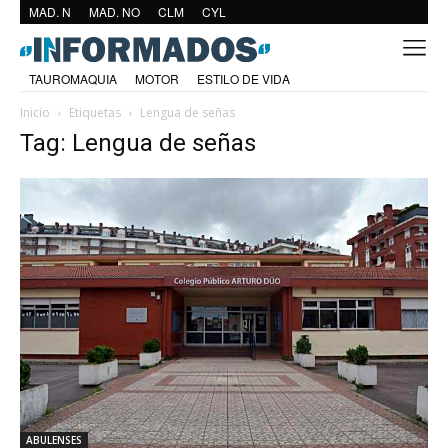
MAD. N
MAD. NO
CLM
CYL
TAUROMAQUIA
MOTOR
ESTILO DE VIDA
Inicio
Etiquetas
Lengua de señas
Tag: Lengua de señas
ABULENSES