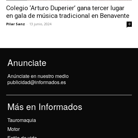
Colegio ‘Arturo Duperier’ gana tercer lugar
en gala de música tradicional en Benavente
Pilar Sanz
-
13 junio, 2024
0
Anunciate
Anúnciate en nuestro medio
publicidad@informados.es
Más en Informados
Tauromaquia
Motor
Estilo de vida