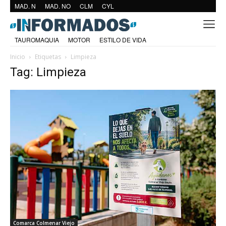
MAD. N
MAD. NO
CLM
CYL
TAUROMAQUIA
MOTOR
ESTILO DE VIDA
Inicio
Etiquetas
Limpieza
Tag: Limpieza
Comarca Colmenar Viejo