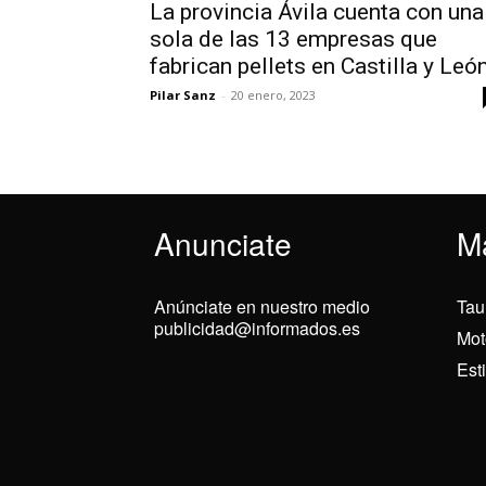
La provincia Ávila cuenta con una
sola de las 13 empresas que
fabrican pellets en Castilla y Leó
Pilar Sanz
-
20 enero, 2023
Anunciate
M
Anúnciate en nuestro medio
Tau
publicidad@informados.es
Mot
Est