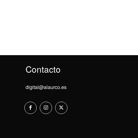
Contacto
digital@alaurco.es