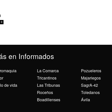
n
0
ás en Informados
romaquia
La Comarca
Pozueleros
or
Tricantinos
Majariegos
ilo de vida
Las Tribunas
SagrA-42
Roceños
Toledanos
Boadillenses
Ávila