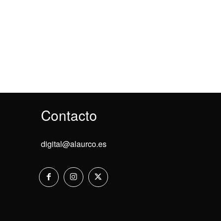
Contacto
digital@alaurco.es