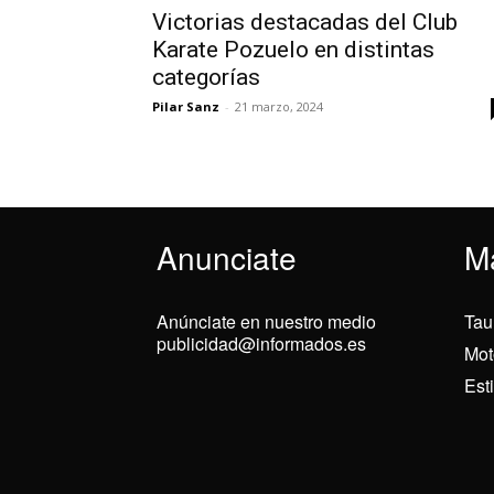
Victorias destacadas del Club
Karate Pozuelo en distintas
categorías
Pilar Sanz
-
21 marzo, 2024
Anunciate
M
Anúnciate en nuestro medio
Tau
publicidad@informados.es
Mot
Est