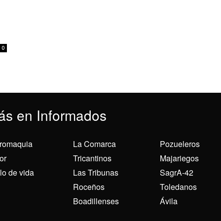
0
ás en Informados
romaquia
La Comarca
Pozueleros
or
Tricantinos
Majariegos
ilo de vida
Las Tribunas
SagrA-42
Roceños
Toledanos
Boadillenses
Ávila