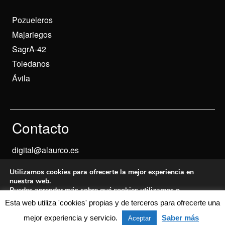
Pozueleros
Majariegos
SagrA-42
Toledanos
Ávila
Contacto
digital@alaurco.es
Utilizamos cookies para ofrecerte la mejor experiencia en
nuestra web.
Puedes aprender más sobre qué cookies utilizamos o
desactivarlas en los
ajustes
.
Esta web utiliza 'cookies' propias y de terceros para ofrecerte una
Aviso Legal
© 2024 Informados
mejor experiencia y servicio.
Saber más
Aceptar
Aceptar