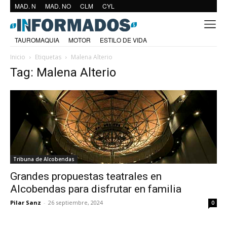
MAD. N
MAD. NO
CLM
CYL
TAUROMAQUIA
MOTOR
ESTILO DE VIDA
Inicio
Etiquetas
Malena Alterio
Tag: Malena Alterio
Tribuna de Alcobendas
Grandes propuestas teatrales en
Alcobendas para disfrutar en familia
Pilar Sanz
-
26 septiembre, 2024
0