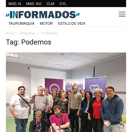
MAD. N
MAD. NO
CLM
CYL
TAUROMAQUIA
MOTOR
ESTILO DE VIDA
Inicio
Etiquetas
Podemos
Tag: Podemos