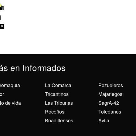
l
0
ás en Informados
romaquia
La Comarca
Pozueleros
or
Tricantinos
Majariegos
ilo de vida
Las Tribunas
SagrA-42
Roceños
Toledanos
Boadillenses
Ávila