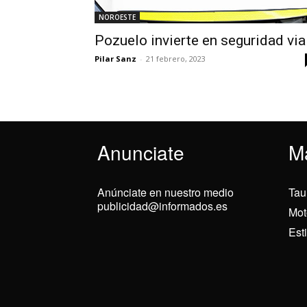
NOROESTE
Pozuelo invierte en seguridad via
Pilar Sanz
-
21 febrero, 2023
Anunciate
M
Anúnciate en nuestro medio
Tau
publicidad@informados.es
Mot
Est