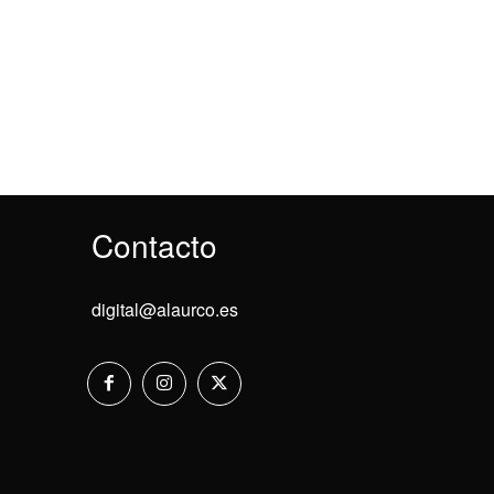
Contacto
digital@alaurco.es