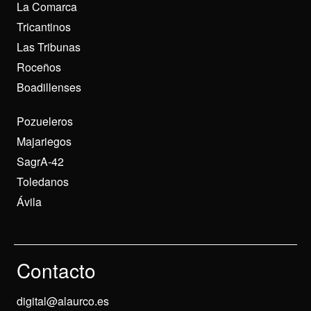
La Comarca
Tricantinos
Las Tribunas
Roceños
Boadillenses
Pozueleros
Majariegos
SagrA-42
Toledanos
Ávila
Contacto
digital@alaurco.es