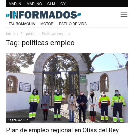
MAD. N
MAD. NO
CLM
CYL
TAUROMAQUIA
MOTOR
ESTILO DE VIDA
Inicio
Etiquetas
Políticas empleo
Tag: políticas empleo
SagrA-42-Sur
Plan de empleo regional en Olías del Rey