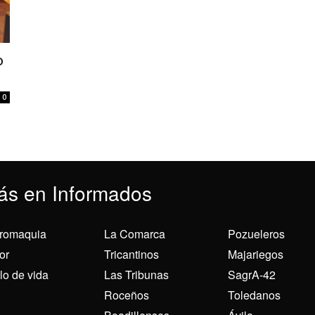
o
’
0
ás en Informados
romaquia
La Comarca
Pozueleros
or
Tricantinos
Majariegos
ilo de vida
Las Tribunas
SagrA-42
Roceños
Toledanos