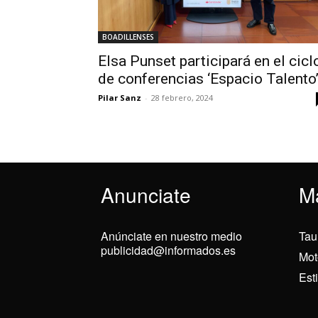
BOADILLENSES
Elsa Punset participará en el cicl
de conferencias ‘Espacio Talento
Pilar Sanz
-
28 febrero, 2024
Anunciate
M
Anúnciate en nuestro medio
Tau
publicidad@informados.es
Mot
Est