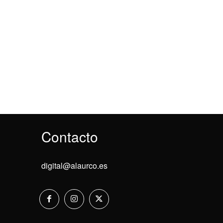
Contacto
digital@alaurco.es