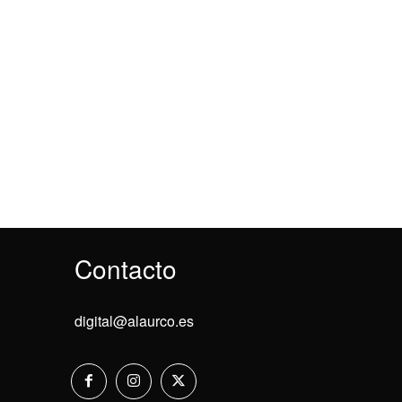
Contacto
digital@alaurco.es