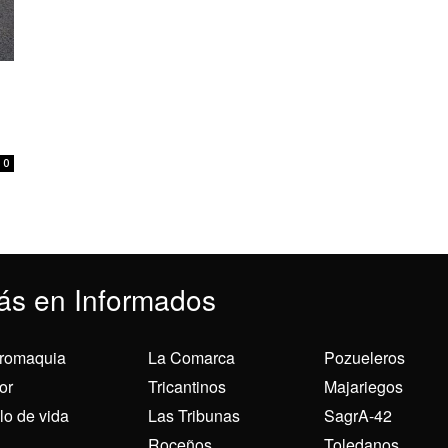
0
ás en Informados
romaquia
La Comarca
Pozueleros
or
Tricantinos
Majariegos
ilo de vida
Las Tribunas
SagrA-42
Roceños
Toledanos