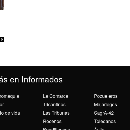
0
ás en Informados
romaquia
La Comarca
Pozueleros
or
Tricantinos
Majariegos
ilo de vida
Las Tribunas
SagrA-42
Roceños
Toledanos
Boadillenses
Ávila