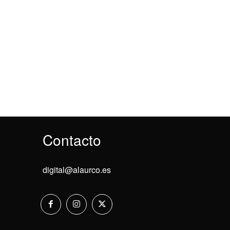
Contacto
digital@alaurco.es