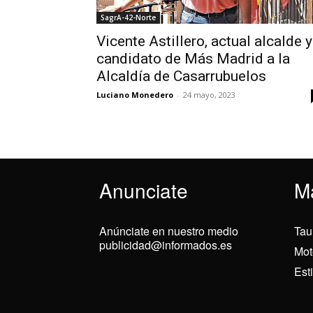
SagrA-42-Norte
Vicente Astillero, actual alcalde y
candidato de Más Madrid a la
Alcaldía de Casarrubuelos
Luciano Monedero
-
24 mayo, 2023
Anunciate
M
Anúnciate en nuestro medio
Tau
publicidad@informados.es
Mot
Est