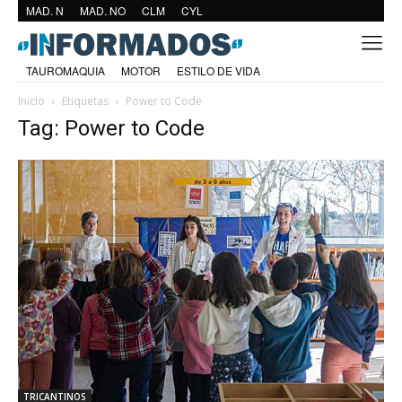
MAD. N
MAD. NO
CLM
CYL
TAUROMAQUIA
MOTOR
ESTILO DE VIDA
Inicio
Etiquetas
Power to Code
Tag: Power to Code
TRICANTINOS