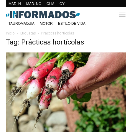
MAD. N
MAD. NO
CLM
CYL
TAUROMAQUIA
MOTOR
ESTILO DE VIDA
Inicio
Etiquetas
Prácticas hortícolas
Tag: Prácticas hortícolas