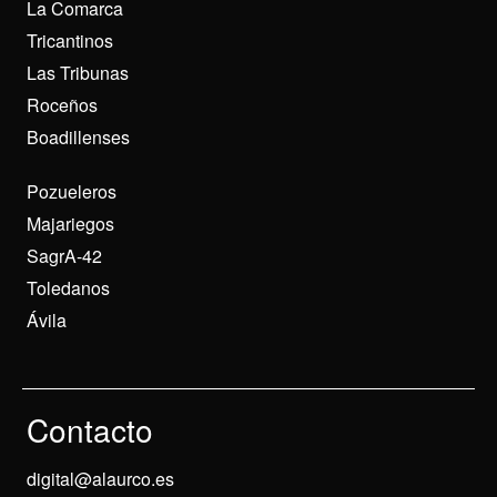
La Comarca
Tricantinos
Las Tribunas
Roceños
Boadillenses
Pozueleros
Majariegos
SagrA-42
Toledanos
Ávila
Contacto
digital@alaurco.es