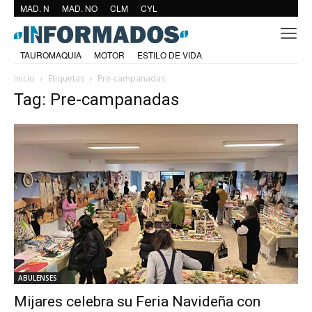
MAD. N
MAD. NO
CLM
CYL
TAUROMAQUIA
MOTOR
ESTILO DE VIDA
Inicio
Etiquetas
Pre-campanadas
Tag: Pre-campanadas
ABULENSES
Mijares celebra su Feria Navideña con