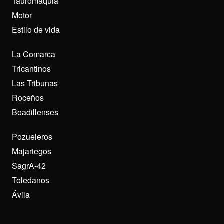
Tauromaquia
Motor
Estilo de vida
La Comarca
Tricantinos
Las Tribunas
Roceños
Boadillenses
Pozueleros
Majariegos
SagrA-42
Toledanos
Ávila