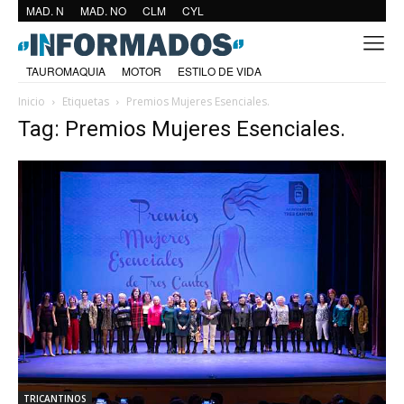
MAD. N
MAD. NO
CLM
CYL
TAUROMAQUIA
MOTOR
ESTILO DE VIDA
Inicio
Etiquetas
Premios Mujeres Esenciales.
Tag: Premios Mujeres Esenciales.
TRICANTINOS