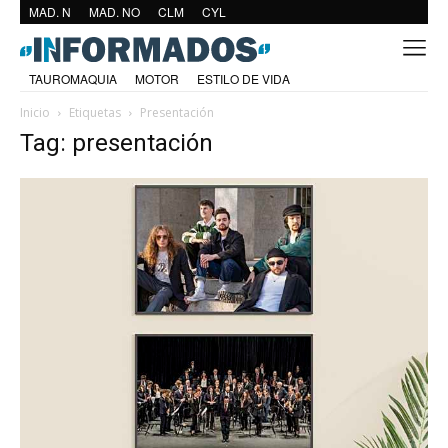
MAD. N
MAD. NO
CLM
CYL
TAUROMAQUIA
MOTOR
ESTILO DE VIDA
Inicio
Etiquetas
Presentación
Tag: presentación