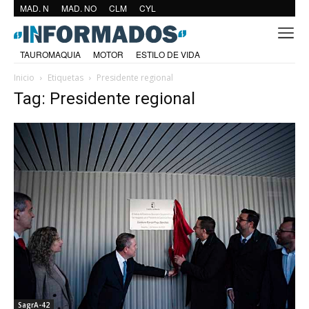
MAD. N
MAD. NO
CLM
CYL
TAUROMAQUIA
MOTOR
ESTILO DE VIDA
Inicio
Etiquetas
Presidente regional
Tag: Presidente regional
SagrA-42