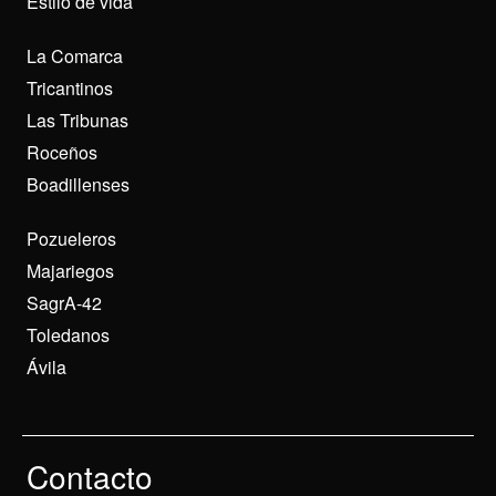
Estilo de vida
La Comarca
Tricantinos
Las Tribunas
Roceños
Boadillenses
Pozueleros
Majariegos
SagrA-42
Toledanos
Ávila
Contacto