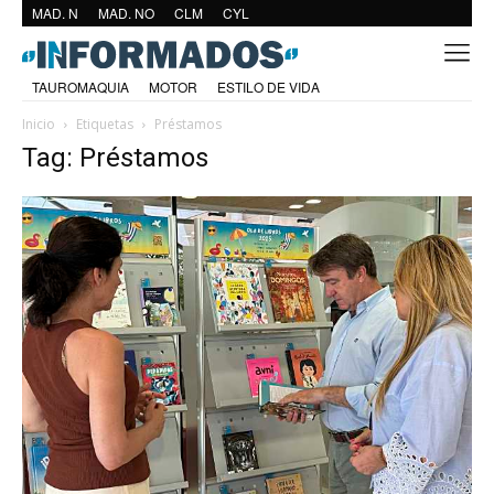
MAD. N
MAD. NO
CLM
CYL
TAUROMAQUIA
MOTOR
ESTILO DE VIDA
Inicio
Etiquetas
Préstamos
Tag: Préstamos