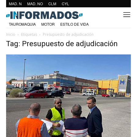
MAD. N
MAD. NO
CLM
CYL
TAUROMAQUIA
MOTOR
ESTILO DE VIDA
Inicio
Etiquetas
Presupuesto de adjudicación
Tag: Presupuesto de adjudicación