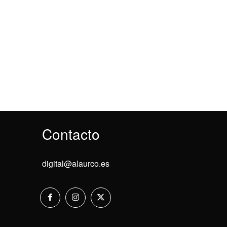
Contacto
digital@alaurco.es