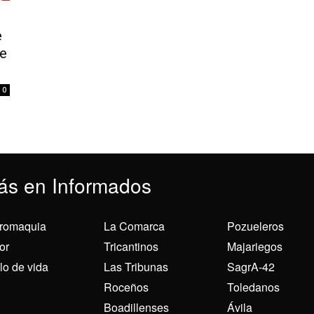
e
de
0
ás en Informados
romaquia
La Comarca
Pozueleros
or
Tricantinos
Majariegos
ilo de vida
Las Tribunas
SagrA-42
Roceños
Toledanos
Boadillenses
Ávila