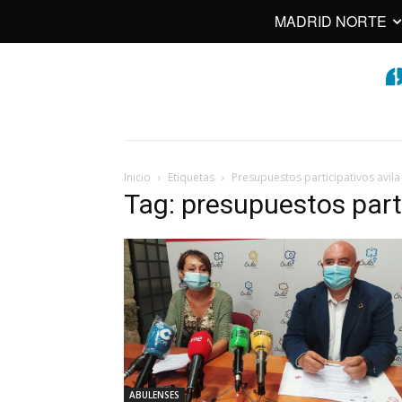
MADRID NORTE
Inicio
Etiquetas
Presupuestos participativos avila
Tag: presupuestos parti
ABULENSES