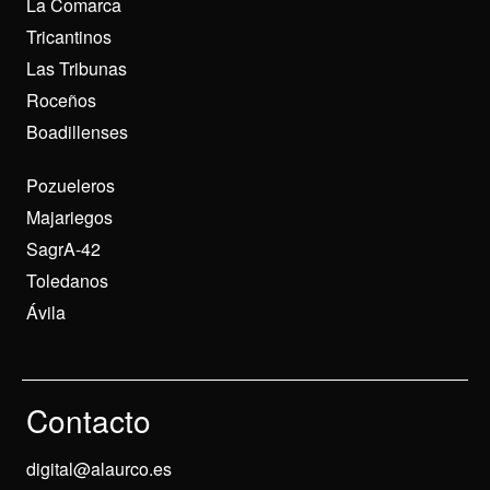
La Comarca
Tricantinos
Las Tribunas
Roceños
Boadillenses
Pozueleros
Majariegos
SagrA-42
Toledanos
Ávila
Contacto
digital@alaurco.es