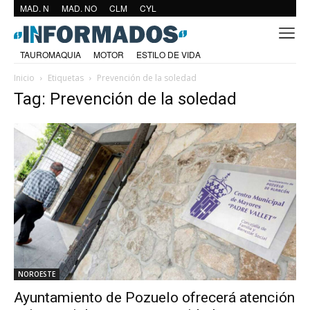
MAD. N
MAD. NO
CLM
CYL
TAUROMAQUIA
MOTOR
ESTILO DE VIDA
Inicio
Etiquetas
Prevención de la soledad
Tag: Prevención de la soledad
NOROESTE
Ayuntamiento de Pozuelo ofrecerá atención