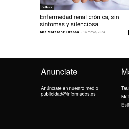
Cultura
Enfermedad renal crónica, sin
síntomas y silenciosa
Ana Matesanz Esteban
-
14 mayo, 2024
Anunciate
M
Anúnciate en nuestro medio
Tau
publicidad@informados.es
Mot
Est