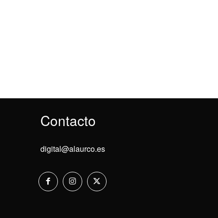
Contacto
digital@alaurco.es