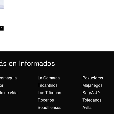
0
ás en Informados
romaquia
La Comarca
Pozueleros
or
Tricantinos
Majariegos
ilo de vida
Las Tribunas
SagrA-42
Roceños
Toledanos
Boadillenses
Ávila