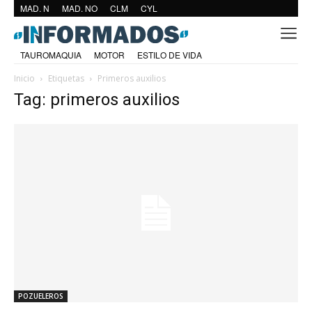
MAD. N
MAD. NO
CLM
CYL
TAUROMAQUIA
MOTOR
ESTILO DE VIDA
Inicio
Etiquetas
Primeros auxilios
Tag: primeros auxilios
POZUELEROS