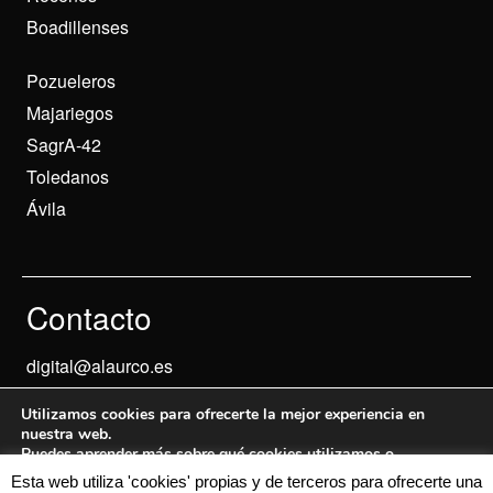
Boadillenses
Pozueleros
Majariegos
SagrA-42
Toledanos
Ávila
Contacto
digital@alaurco.es
Utilizamos cookies para ofrecerte la mejor experiencia en
nuestra web.
Puedes aprender más sobre qué cookies utilizamos o
desactivarlas en los
ajustes
.
Esta web utiliza 'cookies' propias y de terceros para ofrecerte una