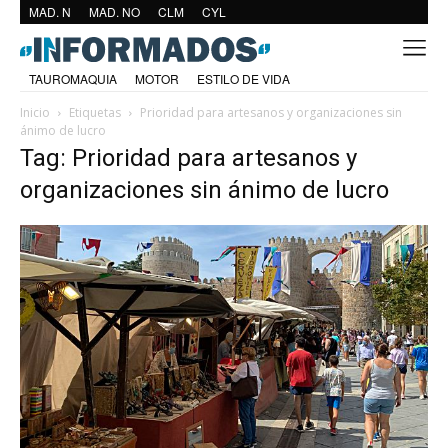
MAD. N
MAD. NO
CLM
CYL
TAUROMAQUIA
MOTOR
ESTILO DE VIDA
Inicio
Etiquetas
Prioridad para artesanos y organizaciones sin
ánimo de lucro
Tag: Prioridad para artesanos y
organizaciones sin ánimo de lucro