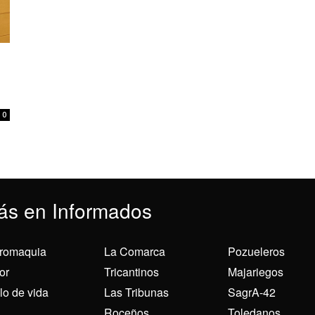
0
ás en Informados
romaquia
La Comarca
Pozueleros
or
Tricantinos
Majariegos
ilo de vida
Las Tribunas
SagrA-42
Roceños
Toledanos