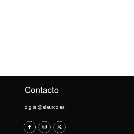
Contacto
digital@alaurco.es