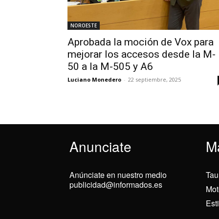
NOROESTE
Aprobada la moción de Vox para
mejorar los accesos desde la M-
50 a la M-505 y A6
Luciano Monedero
-
22 septiembre, 2025
Anunciate
M
Anúnciate en nuestro medio
Tau
publicidad@informados.es
Mot
Est