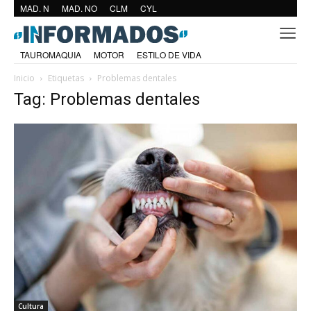
MAD. N
MAD. NO
CLM
CYL
TAUROMAQUIA
MOTOR
ESTILO DE VIDA
Inicio
Etiquetas
Problemas dentales
Tag: Problemas dentales
Cultura