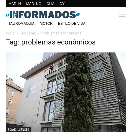
MAD. N
MAD. NO
CLM
CYL
TAUROMAQUIA
MOTOR
ESTILO DE VIDA
Inicio
Etiquetas
Problemas económicos
Tag: problemas económicos
BOADILLENSES