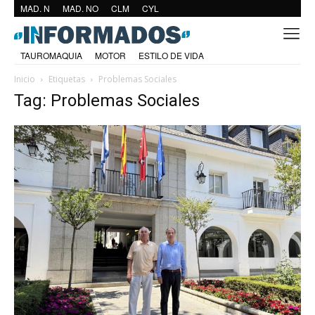
MAD. N
MAD. NO
CLM
CYL
TAUROMAQUIA
MOTOR
ESTILO DE VIDA
Inicio
Etiquetas
Problemas Sociales
Tag: Problemas Sociales