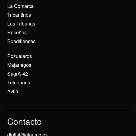
La Comarca
Tricantinos
Las Tribunas
Roceños
Boadillenses
Pozueleros
Majariegos
SagrA-42
Toledanos
Ávila
Contacto
digital@alaurco.es