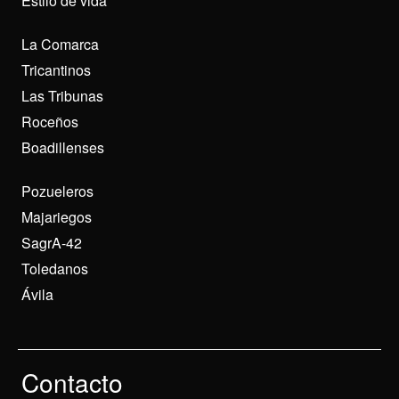
Estilo de vida
La Comarca
Tricantinos
Las Tribunas
Roceños
Boadillenses
Pozueleros
Majariegos
SagrA-42
Toledanos
Ávila
Contacto