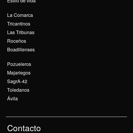
Estilo de vida
La Comarca
Tricantinos
Las Tribunas
Roceños
Boadillenses
Pozueleros
Majariegos
SagrA-42
Toledanos
Ávila
Contacto